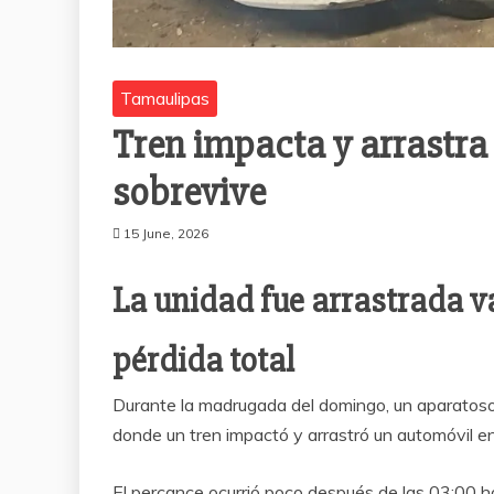
Tamaulipas
Tren impacta y arrastra
sobrevive
15 June, 2026
La unidad fue arrastrada 
pérdida total
Durante la madrugada del domingo, un aparatoso a
donde un tren impactó y arrastró un automóvil en
El percance ocurrió poco después de las 03:00 ho