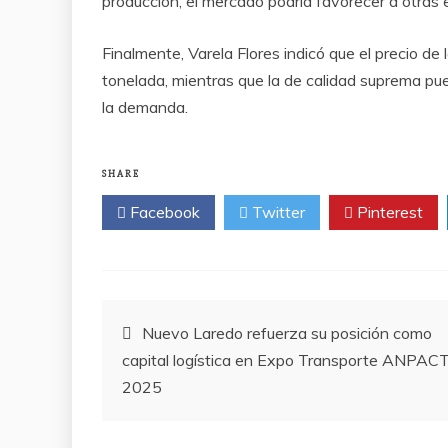
producción, el mercado podría favorecer a otras 
Finalmente, Varela Flores indicó que el precio de 
tonelada, mientras que la de calidad suprema p
la demanda.
SHARE
Facebook
Twitter
Pinterest
Post
Nuevo Laredo refuerza su posición como
capital logística en Expo Transporte ANPAC
navigation
2025