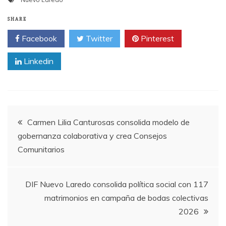
SHARE
Facebook
Twitter
Pinterest
Linkedin
Post
Carmen Lilia Canturosas consolida modelo de
gobernanza colaborativa y crea Consejos
navigation
Comunitarios
DIF Nuevo Laredo consolida política social con 117
matrimonios en campaña de bodas colectivas
2026