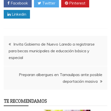
Facebook
Twitter
Pinterest
Linkedin
Post
Invita Gobierno de Nuevo Laredo a registrarse
para becas municipales de educación básica y
navigation
especial
Preparan albergues en Tamaulipas ante posible
deportación masiva
TE RECOMENDAMOS