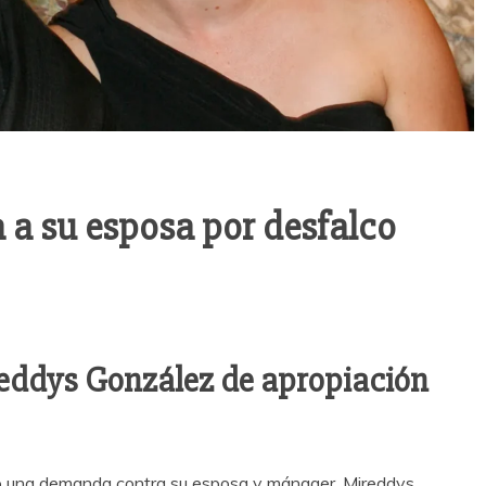
a su esposa por desfalco
reddys González de apropiación
ó una demanda contra su esposa y mánager, Mireddys