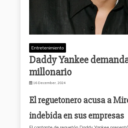
Entretenimiento
Daddy Yankee demanda 
millonario
16 December, 2024
El reguetonero acusa a Mi
indebida en sus empresas
El cantante de reguetón Daddy Yankee present