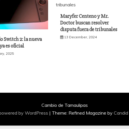
Maryfer Centeno y Mr.
Doctor buscan resolver
disputa fuera de tribunales
13 December, 2024
o Switch 2: la nueva
ya es oficial
ary, 2025
Cambio de Tamaulipas
 powered by WordPress
|
Theme: Refined Magazine by
Candid