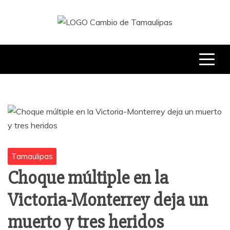
Skip
to
content
CAMBIO DE
TU FUENTE CONFIABLE DE
NOTICIAS Y ACTUALIDAD EN EL
ESTADO DE TAMAULIPAS
TAMAULIPAS
Tamaulipas
Choque múltiple en la
Victoria-Monterrey deja un
muerto y tres heridos