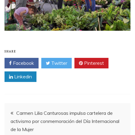
SHARE
Facebook
Twitter
Pinterest
Linkedin
Post
Carmen Lilia Canturosas impulsa cartelera de
activismo por conmemoración del Día Internacional
navigation
de la Mujer