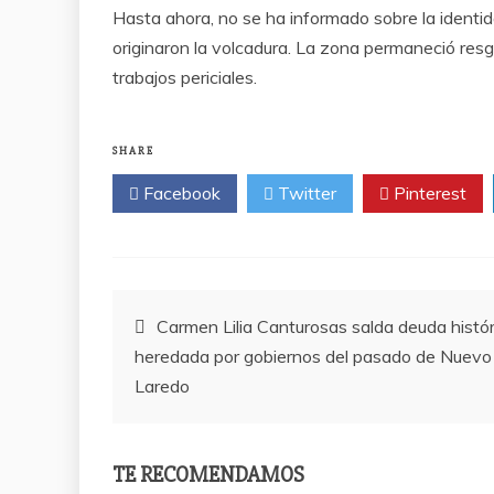
Hasta ahora, no se ha informado sobre la identid
originaron la volcadura. La zona permaneció resg
trabajos periciales.
SHARE
Facebook
Twitter
Pinterest
Post
Carmen Lilia Canturosas salda deuda histór
heredada por gobiernos del pasado de Nuevo
navigation
Laredo
TE RECOMENDAMOS