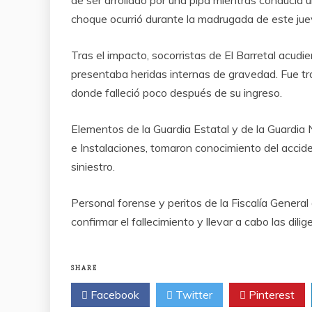
de ser arrollado por una pipa mientras conducía un
choque ocurrió durante la madrugada de este juev
Tras el impacto, socorristas de El Barretal acudier
presentaba heridas internas de gravedad. Fue tra
donde falleció poco después de su ingreso.
Elementos de la Guardia Estatal y de la Guardia 
e Instalaciones, tomaron conocimiento del acciden
siniestro.
Personal forense y peritos de la Fiscalía General 
confirmar el fallecimiento y llevar a cabo las dili
SHARE
Facebook
Twitter
Pinterest