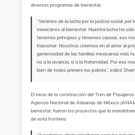
diversos programas de bienestar.
“Venimos de la lucha por la justicia social, po
mexicanos al bienestar. Nuestra lucha ha sido 
tenemos principios y tenemos causas, eso no
traicionar. Nosotros creemos en el amor al p
generosidad de las familias mexicanas más hum
no a la avaricia, sí a la fraternidad. Por eso n
bien de todos primero los pobres”, indicó She
El inicio de la construcción del Tren de Pasajero
Agencia Nacional de Aduanas de México (ANAM)
bienestar, fueron los proyectos que la mandatari
de esta frontera.
“Acordamos obras prioritarias para los próxim