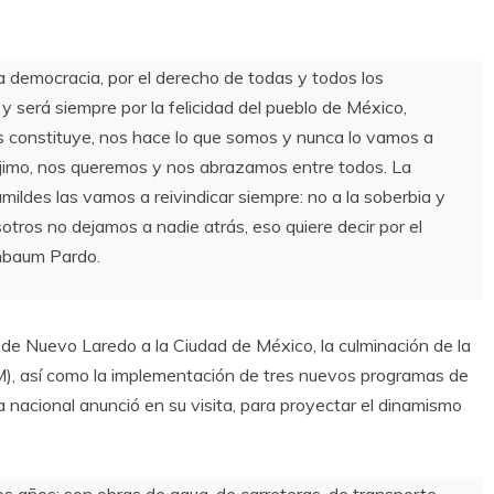
r la democracia, por el derecho de todas y todos los
y será siempre por la felicidad del pueblo de México,
s constituye, nos hace lo que somos y nunca lo vamos a
rójimo, nos queremos y nos abrazamos entre todos. La
ildes las vamos a reivindicar siempre: no a la soberbia y
osotros no dejamos a nadie atrás, eso quiere decir por el
inbaum Pardo.
s de Nuevo Laredo a la Ciudad de México, la culminación de la
, así como la implementación de tres nuevos programas de
a nacional anunció en su visita, para proyectar el dinamismo
os años; son obras de agua, de carreteras, de transporte