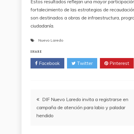
Estos resultados reflejan una mayor participació
fortalecimiento de las estrategias de recaudació
son destinados a obras de infraestructura, progr
ciudadanía.
Nuevo Laredo
SHARE
Facebook
Twitter
Pinterest
Post
DIF Nuevo Laredo invita a registrarse en
campaña de atención para labio y paladar
navigation
hendido