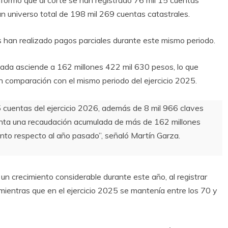
informó que al corte se han registrado 76 mil 15 cuentas
n universo total de 198 mil 269 cuentas catastrales.
 han realizado pagos parciales durante este mismo periodo.
lada asciende a 162 millones 422 mil 630 pesos, lo que
n comparación con el mismo periodo del ejercicio 2025.
5 cuentas del ejercicio 2026, además de 8 mil 966 claves
senta una recaudación acumulada de más de 162 millones
nto respecto al año pasado”, señaló Martín Garza.
n crecimiento considerable durante este año, al registrar
ientras que en el ejercicio 2025 se mantenía entre los 70 y