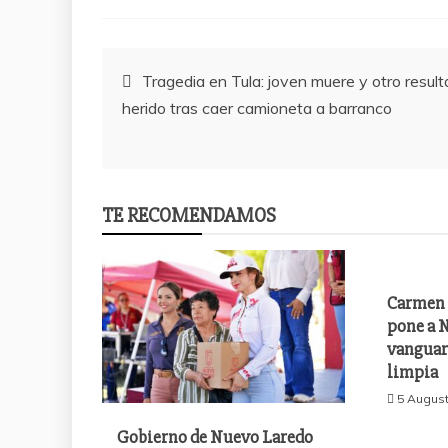
Post
Tragedia en Tula: joven muere y otro result
herido tras caer camioneta a barranco
navigation
TE RECOMENDAMOS
Carmen 
pone a N
vanguar
limpia
5 August
Gobierno de Nuevo Laredo