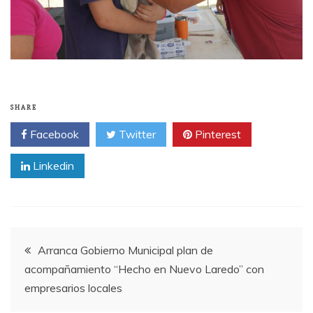
SHARE
Facebook
Twitter
Pinterest
Linkedin
Post
Arranca Gobierno Municipal plan de
acompañamiento “Hecho en Nuevo Laredo” con
navigation
empresarios locales