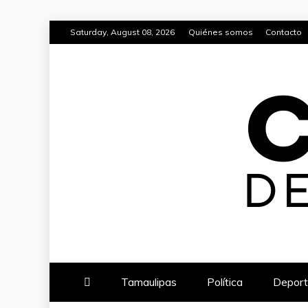
Skip
Saturday, August 08, 2026
Quiénes somos
Contacto
to
content
CAMBIO DE 
TU FUENTE CONFIABLE DE NO
Tamaulipas
Política
Deport