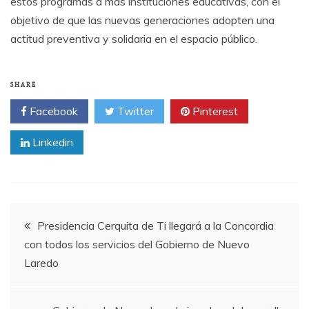
estos programas a más instituciones educativas, con el
objetivo de que las nuevas generaciones adopten una
actitud preventiva y solidaria en el espacio público.
SHARE
Facebook
Twitter
Pinterest
Linkedin
Post
Presidencia Cerquita de Ti llegará a la Concordia
con todos los servicios del Gobierno de Nuevo
navigation
Laredo