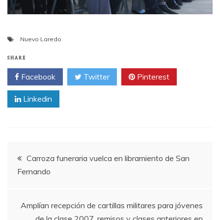
Nuevo Laredo
SHARE
Facebook
Twitter
Pinterest
Linkedin
Post
Carroza funeraria vuelca en libramiento de San
Fernando
navigation
Amplían recepción de cartillas militares para jóvenes
de la clase 2007, remisos y clases anteriores en