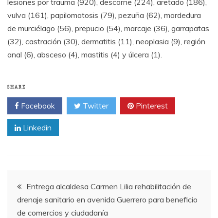
lesiones por trauma (920), descorne (224), aretado (186),
vulva (161), papilomatosis (79), pezuña (62), mordedura
de murciélago (56), prepucio (54), marcaje (36), garrapatas
(32), castración (30), dermatitis (11), neoplasia (9), región
anal (6), absceso (4), mastitis (4) y úlcera (1).
SHARE
Facebook
Twitter
Pinterest
Linkedin
Post
Entrega alcaldesa Carmen Lilia rehabilitación de
drenaje sanitario en avenida Guerrero para beneficio
navigation
de comercios y ciudadanía