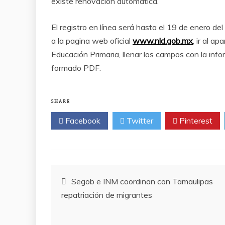
existe renovación automática.
El registro en línea será hasta el 19 de enero de
a la pagina web oficial
www.nld.gob.mx
, ir al a
Educación Primaria, llenar los campos con la infor
formado PDF.
SHARE
Facebook
Twitter
Pinterest
Post
Segob e INM coordinan con Tamaulipas
repatriación de migrantes
navigation