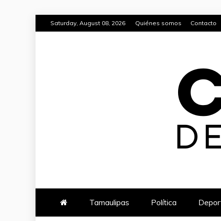
Skip
Saturday, August 08, 2026
Quiénes somos
Contacto
to
content
CAMBIO DE 
TU FUENTE CONFIABLE DE NO
Tamaulipas
Política
Depor