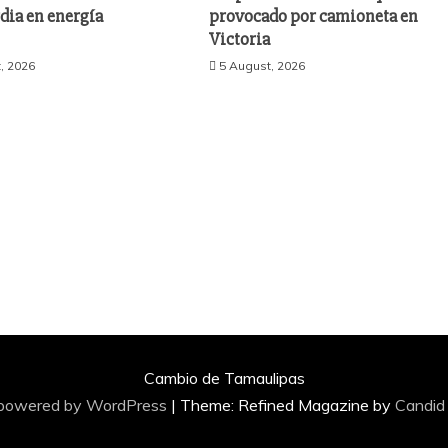
dia en energía
provocado por camioneta en
Victoria
, 2026
5 August, 2026
Cambio de Tamaulipas
 powered by WordPress
|
Theme: Refined Magazine by
Candid