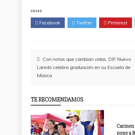
SHARE
Facebook
Twitter
Pinterest
Post
Con notas que cambian vidas, DIF Nuevo
Laredo celebra graduación en su Escuela de
navigation
Música
TE RECOMENDAMOS
Carmen 
pone a N