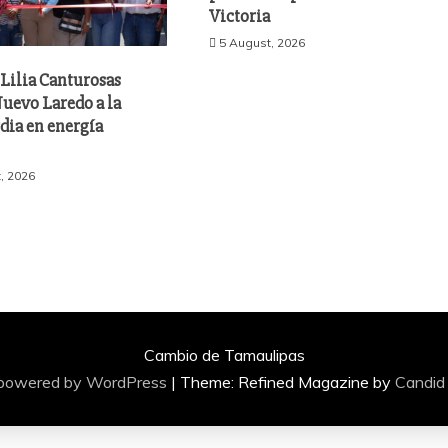
Victoria
5 August, 2026
Lilia Canturosas
uevo Laredo a la
dia en energía
, 2026
Cambio de Tamaulipas
 powered by WordPress
|
Theme: Refined Magazine by
Candid