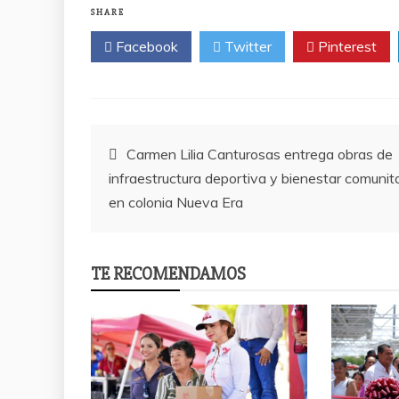
SHARE
Facebook
Twitter
Pinterest
Post
Carmen Lilia Canturosas entrega obras de
infraestructura deportiva y bienestar comunita
navigation
en colonia Nueva Era
TE RECOMENDAMOS