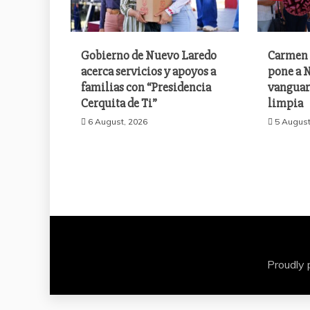
Gobierno de Nuevo Laredo
Carmen 
acerca servicios y apoyos a
pone a N
familias con “Presidencia
vanguar
Cerquita de Ti”
limpia
6 August, 2026
5 August
Proudly