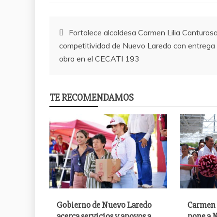
Post
Fortalece alcaldesa Carmen Lilia Canturos
competitividad de Nuevo Laredo con entrega
navigation
obra en el CECATI 193
TE RECOMENDAMOS
Gobierno de Nuevo Laredo
Carmen 
acerca servicios y apoyos a
pone a N