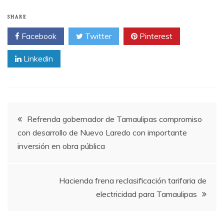
SHARE
Facebook
Twitter
Pinterest
Linkedin
Post
Refrenda gobernador de Tamaulipas compromiso
con desarrollo de Nuevo Laredo con importante
navigation
inversión en obra pública
Hacienda frena reclasificación tarifaria de
electricidad para Tamaulipas