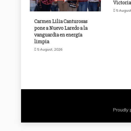
Victori
5 August
Carmen Lilia Canturosas
pone a Nuevo Laredo a la
vanguardia en energía
limpia
5 August, 2026
Proudly