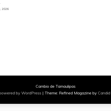
a
, 2026
Cambio de Tamaulipas
 powered by WordPress
|
Theme: Refined Magazine by
Candid