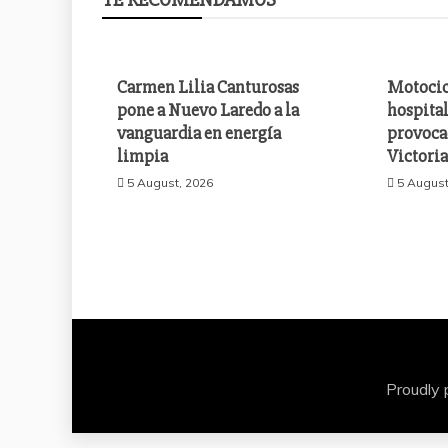
Carmen Lilia Canturosas
Motocic
pone a Nuevo Laredo a la
hospital
vanguardia en energía
provoca
limpia
Victori
5 August, 2026
5 August
Proudly