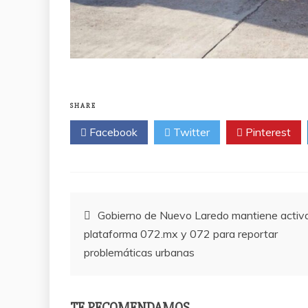
SHARE
Facebook
Twitter
Pinterest
Post
Gobierno de Nuevo Laredo mantiene activ
plataforma 072.mx y 072 para reportar
navigation
problemáticas urbanas
TE RECOMENDAMOS