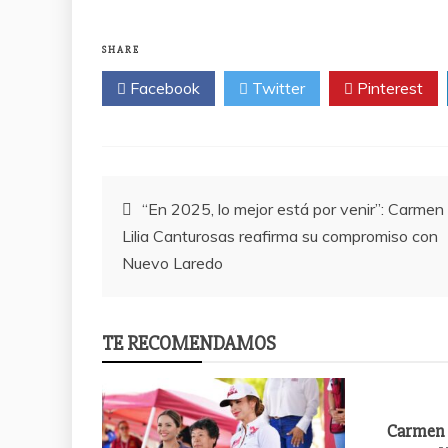
SHARE
Facebook
Twitter
Pinterest
Post
“En 2025, lo mejor está por venir”: Carmen
Lilia Canturosas reafirma su compromiso con
navigation
Nuevo Laredo
TE RECOMENDAMOS
Carmen 