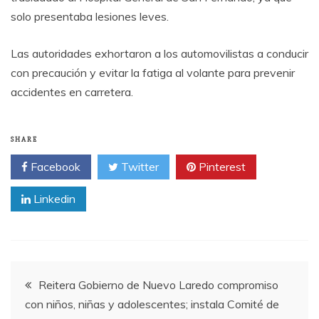
solo presentaba lesiones leves.
Las autoridades exhortaron a los automovilistas a conducir
con precaución y evitar la fatiga al volante para prevenir
accidentes en carretera.
SHARE
Facebook
Twitter
Pinterest
Linkedin
Post
Reitera Gobierno de Nuevo Laredo compromiso
con niños, niñas y adolescentes; instala Comité de
navigation